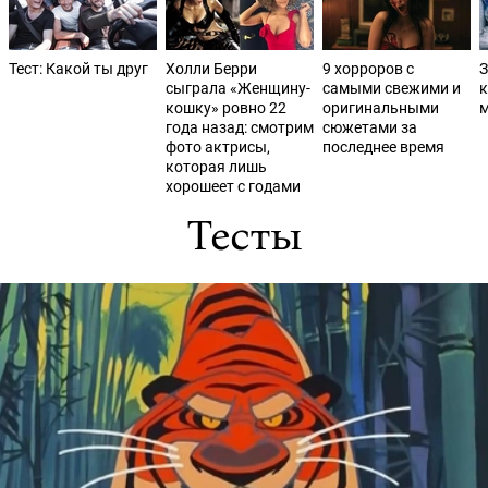
Тест: Какой ты друг
Холли Берри
9 хорроров с
З
сыграла «Женщину-
самыми свежими и
к
кошку» ровно 22
оригинальными
м
года назад: смотрим
сюжетами за
фото актрисы,
последнее время
которая лишь
хорошеет с годами
Тесты