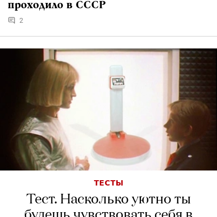
детство прошло в СССР
выросших в СССР
проходило в СССР
Обсудить
3
9
2
ТЕСТЫ
Тест. Насколько уютно ты
будешь чувствовать себя в