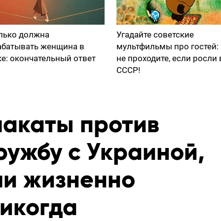
лько должна
Угадайте советские
абатывать женщина в
мультфильмы про гостей:
ке: окончательный ответ
не проходите, если росли 
СССР!
лакаты против
ружбу с Украиной,
ли жизненно
никогда