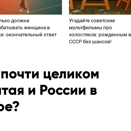
лько должна
Угадайте советские
абатывать женщина в
мультфильмы про
ке: окончательный ответ
холостяков: рожденным 
СССР без шансов!
почти целиком
итая и России в
ре?