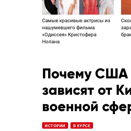
Самые красивые актрисы из
Ско
нашумевшего фильма
зар
«Одиссея» Кристофера
бра
Нолана
Почему США 
зависят от К
военной сфе
ИСТОРИИ
В КУРСЕ