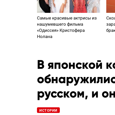
Самые красивые актрисы из
Ско
нашумевшего фильма
зар
«Одиссея» Кристофера
бра
Нолана
В японской 
обнаружилис
русском, и о
ИСТОРИИ