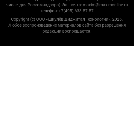
числе, для Роскомнадзора): Эл. почта: maxim@maximonline.ru
телефон: +7(495) 633-57-57
Copyright (с) ООО «Шкулёв Диджитал Технологии», 2026.
Любое воспроизведение материалов сайта без разрешения
редакции воспрещается.