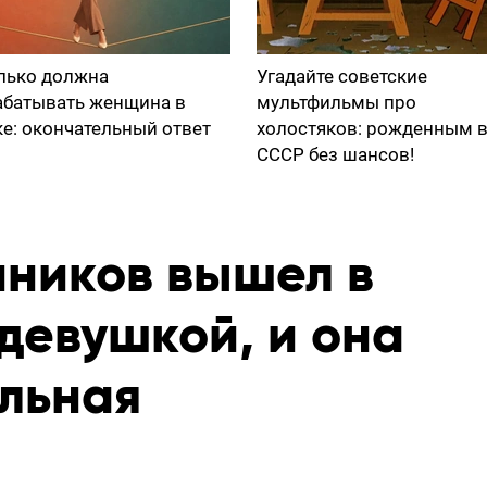
лько должна
Угадайте советские
абатывать женщина в
мультфильмы про
ке: окончательный ответ
холостяков: рожденным 
СССР без шансов!
ников вышел в
 девушкой, и она
альная