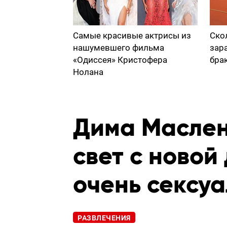
Самые красивые актрисы из
Ско
нашумевшего фильма
зар
«Одиссея» Кристофера
бра
Нолана
Дима Маслен
свет с новой
очень сексу
РАЗВЛЕЧЕНИЯ